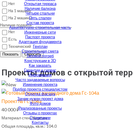
Нет
Открытая терраса
Наличие балкона
На 1 машину
Четыре спальни
Пять спален
На 2 машины
Состав проекта
Наличие подвала
Архитектурно-строительная часть
Нет
Инженерные сети
Паспорт проекта
Есть
Адаптация фундамента
Технический
Генплан
Строительная смета
Показать
Сбросить
Типовой погреб
Конструкции в 3D
Как заказать
Гарантии и сервис
Проекты домов с открытой терр
Информация
Часто задаваемые вопросы
Изменение проекта
Подбор проекта специалистом
Отделка фасада
Зачем нужен проект дома
Проект № Гс-104а
Фото домов
Реализованные проекты
40 000 ₽
Отзывы о проектах
О компании
Материал стен:
Кирпич
Контакты
Общая площадь, кв.м.:
104.0