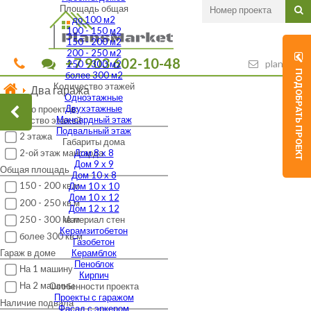
Площадь общая
до 100 м2
100 - 150 м2
150 - 200 м2
200 - 250 м2
+7 903 602-10-48
plans-mar
250 - 300 м2
ПОДОБРАТЬ ПРОЕКТ
более 300 м2
Количество этажей
Два гаража
Одноэтажные
Двухэтажные
Найдено проектов:
Мансардный этаж
Количество этажей
Подвальный этаж
2 этажа
Габариты дома
Дом 8 х 8
2-ой этаж мансарда
Дом 9 х 9
Общая площадь
Дом 10 х 8
150 - 200 кв.м
Дом 10 х 10
Дом 10 х 12
200 - 250 кв.м
Дом 12 х 12
250 - 300 кв.м
Материал стен
Керамзитобетон
более 300 кв.м
Газобетон
Керамблок
Гараж в доме
Пеноблок
На 1 машину
Кирпич
На 2 машины
Особенности проекта
Проекты с гаражом
Наличие подвала
Фасад с эркером