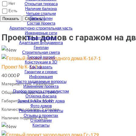
Нет
Открытая терраса
Наличие балкона
Есть
Четыре спальни
Пять спален
Показать
Сбросить
Состав проекта
Архитектурно-строительная часть
Инженерные сети
Проекты домов с гаражом на д
Паспорт проекта
Адаптация фундамента
Генплан
Строительная смета
Типовой погреб
Конструкции в 3D
Проект № К-167-1
Как заказать
Гарантии и сервис
40 000 ₽
Информация
Часто задаваемые вопросы
Материал стен:
Газобетон
Изменение проекта
Подбор проекта специалистом
Общая площадь, кв.м.:
164.0
Отделка фасада
Габариты, м:
15.47 х 15.49
Зачем нужен проект дома
Фото домов
Количество спален:
5 спален
Реализованные проекты
Отзывы о проектах
Наличие подвала:
Есть
О компании
Контакты