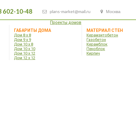
3 602-10-48
plans-market@mail.ru
Москва
Проекты домов
ГАБАРИТЫ ДОМА
МАТЕРИАЛ СТЕН
Дом 8 х 8
Керамзитобетон
Дом 9 х 9
Газобетон
Дом 10 х 8
Керамблок
Дом 10 х 10
Пеноблок
Дом 10 х 12
Кирпич
Дом 12 х 12