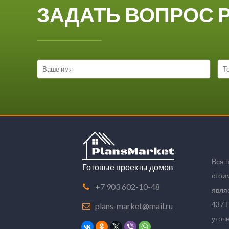
ЗАДАТЬ ВОПРОС 
Вся 
Готовые проекты домов
стои
+7 903 602-10-48
явля
437 
plans-market@mail.ru
уточ