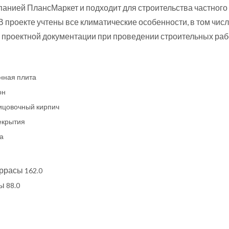
панией ПлансМаркет и подходит для строительства частного
 В проекте учтены все климатические особенности, в том ч
проектной документации при проведении строительных раб
нная плита
он
ицовочный кирпич
екрытия
а
еррасы
162.0
ты
88.0