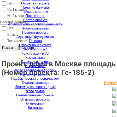
Нет
Открытая терраса
Наличие балкона
На 1 машину
Четыре спальни
Пять спален
На 2 машины
Состав проекта
Наличие подвала
Архитектурно-строительная часть
Нет
Инженерные сети
Паспорт проекта
Есть
Адаптация фундамента
Технический
Генплан
Строительная смета
Показать
Сбросить
Типовой погреб
Конструкции в 3D
Как заказать
Гарантии и сервис
Проект дома в Москве площадь 1
Информация
Часто задаваемые вопросы
(Номер проекта:
Гс-185-2
)
Изменение проекта
Подбор проекта специалистом
Отделка фасада
Возмож
Зачем нужен проект дома
Фото домов
Реализованные проекты
Отзывы о проектах
О компании
Контакты