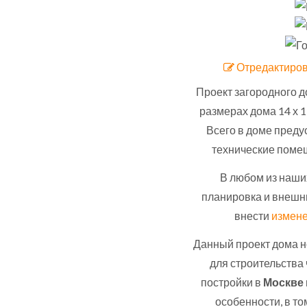
Отредактиров
Проект загородного д
размерах дома 14 х 1
Всего в доме предус
технические помещ
В любом из наши
планировка и внешн
внести
измене
Данный проект дома н
для строительства
постройки в
Москве
особенности, в т