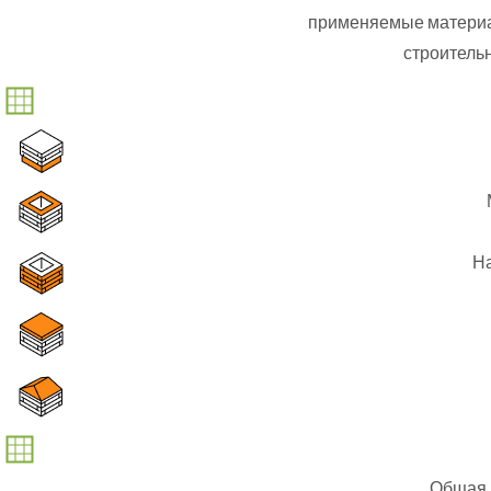
применяемые материа
строитель
На
Общая п