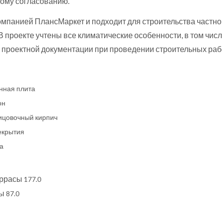
ому согласованию.
омпанией ПлансМаркет и подходит для строительства частно
 В проекте учтены все климатические особенности, в том ч
проектной документации при проведении строительных раб
нная плита
он
ицовочный кирпич
екрытия
а
еррасы
177.0
ты
87.0