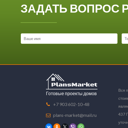
ЗАДАТЬ ВОПРОС 
Вся 
Готовые проекты домов
стои
+7 903 602-10-48
явля
437 
plans-market@mail.ru
уточ