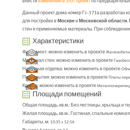
внести
изменения в этот проект
по предварительн
Данный проект дома номер Гс-171а разработан к
для постройки в
Москве
и
Московской области
.
стен и применяемые материалы. При соблюдении 
Характеристики
Фундамент:
можно изменить в проекте
Железобето
Материал стен:
можно изменить в проекте
Газобет
Наружная отделка:
можно изменить в проекте
Обл
Перекрытия:
можно изменить в проекте
Плиты пер
Крыша:
можно изменить в проекте
Металлочерепиц
Площади помещений
Общая площадь, кв.м.:
Без лестницы, крыльца и т
Жилая площадь, кв.м.:
Гостиная, спальные комна
Габариты, м:
10.35 х 12.56
Высота 1 этажа, м: