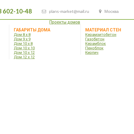
3 602-10-48
plans-market@mail.ru
Москва
Проекты домов
ГАБАРИТЫ ДОМА
МАТЕРИАЛ СТЕН
Дом 8 х 8
Керамзитобетон
Дом 9 х 9
Газобетон
Дом 10 х 8
Керамблок
Дом 10 х 10
Пеноблок
Дом 10 х 12
Кирпич
Дом 12 х 12