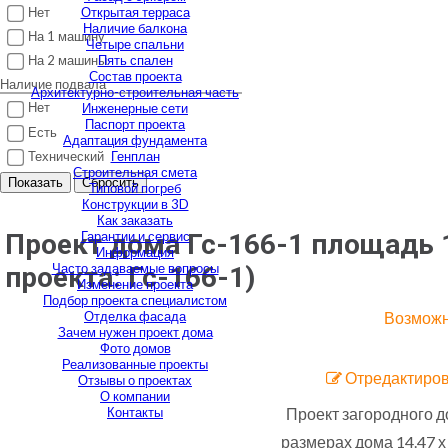
Нет
Открытая терраса
Наличие балкона
На 1 машину
Четыре спальни
Пять спален
На 2 машины
Состав проекта
Наличие подвала
Архитектурно-строительная часть
Нет
Инженерные сети
Паспорт проекта
Есть
Адаптация фундамента
Технический
Генплан
Строительная смета
Показать
Сбросить
Типовой погреб
Конструкции в 3D
Как заказать
Гарантии и сервис
Проект дома Гс-166-1 площадь 1
Информация
Часто задаваемые вопросы
проекта:
Гс-166-1
)
Изменение проекта
Подбор проекта специалистом
Отделка фасада
Возможн
Зачем нужен проект дома
Фото домов
Реализованные проекты
Отредактиров
Отзывы о проектах
О компании
Контакты
Проект загородного д
размерах дома 14.47 х