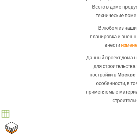
Всего в доме предус
технические поме
В любом из наши
планировка и внешн
внести
измене
Данный проект дома н
для строительства
постройки в
Москве
особенности, в т
применяемые материа
строитель