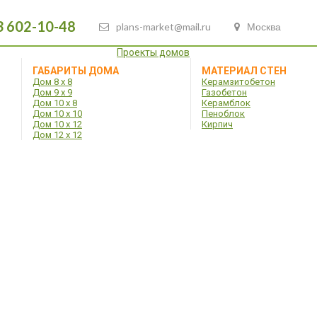
3 602-10-48
plans-market@mail.ru
Москва
Проекты домов
ГАБАРИТЫ ДОМА
МАТЕРИАЛ СТЕН
Дом 8 х 8
Керамзитобетон
Дом 9 х 9
Газобетон
Дом 10 х 8
Керамблок
Дом 10 х 10
Пеноблок
Дом 10 х 12
Кирпич
Дом 12 х 12