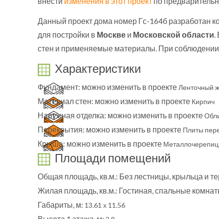
внести
изменения в этот проект
по предварительн
Данный проект дома номер Гс-164б разработан к
для постройки в
Москве
и
Московской области
.
стен и применяемые материалы. При соблюдении 
Характеристики
Фундамент:
можно изменить в проекте
Ленточный ж
Материал стен:
можно изменить в проекте
Кирпич
Наружная отделка:
можно изменить в проекте
Обл
Перекрытия:
можно изменить в проекте
Плиты пер
Крыша:
можно изменить в проекте
Металлочерепиц
Площади помещений
Общая площадь, кв.м.:
Без лестницы, крыльца и т
Жилая площадь, кв.м.:
Гостиная, спальные комна
Габариты, м:
13.61 х 11.56
Высота 1 этажа, м: