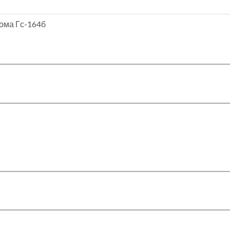
дома Гс-164б