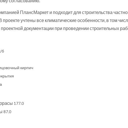
ому согласованию.
омпанией ПлансМаркет и подходит для строительства частно
 В проекте учтены все климатические особенности, в том ч
проектной документации при проведении строительных раб
/б
ицовочный кирпич
екрытия
а
еррасы
177.0
ты
87.0