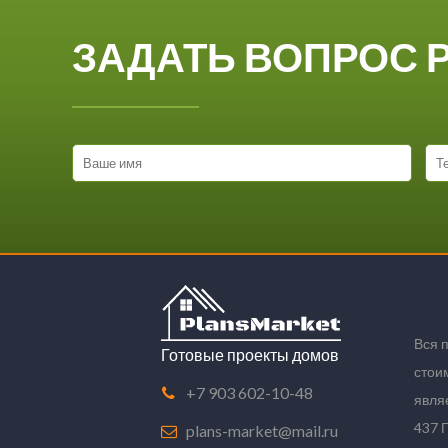
ЗАДАТЬ ВОПРОС 
Вся 
Готовые проекты домов
стои
+7 903 602-10-48
явля
437 
plans-market@mail.ru