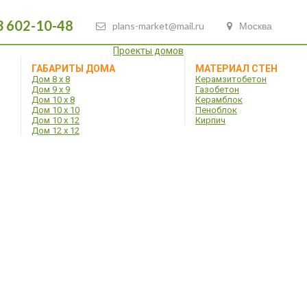
3 602-10-48
plans-market@mail.ru
Москва
Проекты домов
ГАБАРИТЫ ДОМА
МАТЕРИАЛ СТЕН
Дом 8 х 8
Керамзитобетон
Дом 9 х 9
Газобетон
Дом 10 х 8
Керамблок
Дом 10 х 10
Пеноблок
Дом 10 х 12
Кирпич
Дом 12 х 12