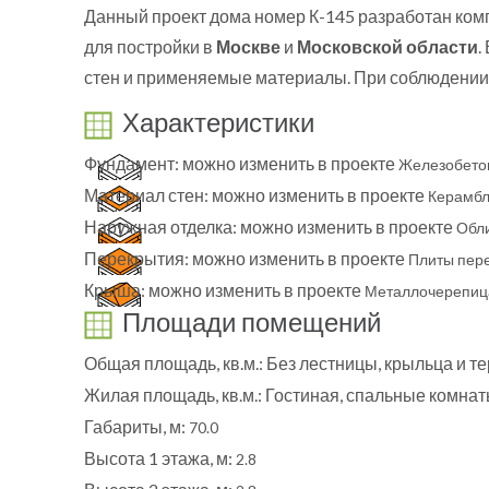
Данный проект дома номер К-145 разработан ком
для постройки в
Москве
и
Московской области
.
стен и применяемые материалы. При соблюдении 
Характеристики
Фундамент:
можно изменить в проекте
Железобето
Материал стен:
можно изменить в проекте
Керамбл
Наружная отделка:
можно изменить в проекте
Обл
Перекрытия:
можно изменить в проекте
Плиты пер
Крыша:
можно изменить в проекте
Металлочерепиц
Площади помещений
Общая площадь, кв.м.:
Без лестницы, крыльца и т
Жилая площадь, кв.м.:
Гостиная, спальные комна
Габариты, м:
70.0
Высота 1 этажа, м:
2.8