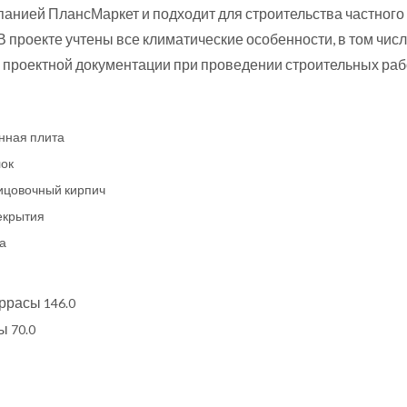
панией ПлансМаркет и подходит для строительства частного
 В проекте учтены все климатические особенности, в том ч
проектной документации при проведении строительных раб
нная плита
ок
ицовочный кирпич
екрытия
а
еррасы
146.0
ты
70.0