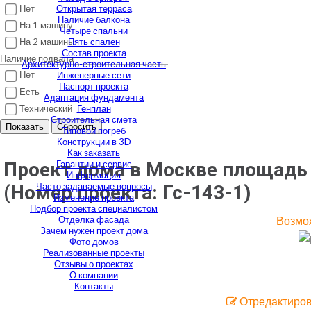
Нет
Открытая терраса
Наличие балкона
На 1 машину
Четыре спальни
Пять спален
На 2 машины
Состав проекта
Наличие подвала
Архитектурно-строительная часть
Нет
Инженерные сети
Паспорт проекта
Есть
Адаптация фундамента
Технический
Генплан
Строительная смета
Показать
Сбросить
Типовой погреб
Конструкции в 3D
Как заказать
Гарантии и сервис
Проект дома в Москве площадь 1
Информация
Часто задаваемые вопросы
(Номер проекта:
Гс-143-1
)
Изменение проекта
Подбор проекта специалистом
Отделка фасада
Возмож
Зачем нужен проект дома
Фото домов
Реализованные проекты
Отзывы о проектах
О компании
Контакты
Отредактиров