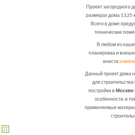
Проект загородного д
размерах дома 13.25 х
Всего в доме предус
технические поме
В любом из наши
планировка и внешн
внести
измене
Данный проект дома н
для строительства
постройки в
Москве
особенности, в т
применяемые материа
строитель