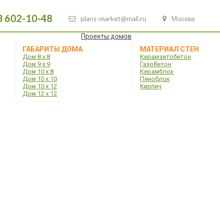
3 602-10-48
plans-market@mail.ru
Москва
Проекты домов
ГАБАРИТЫ ДОМА
МАТЕРИАЛ СТЕН
Дом 8 х 8
Керамзитобетон
Дом 9 х 9
Газобетон
Дом 10 х 8
Керамблок
Дом 10 х 10
Пеноблок
Дом 10 х 12
Кирпич
Дом 12 х 12