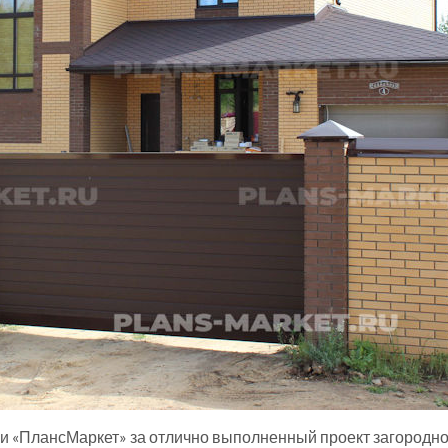
 «ПлансМаркет» за отлично выполненный проект загородног